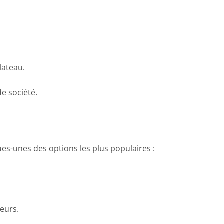
lateau.
e société.
ques-unes des options les plus populaires :
eurs.