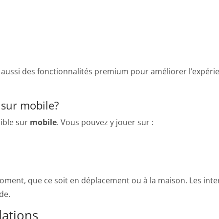
aussi des fonctionnalités premium pour améliorer l’expérien
e sur mobile?
ible sur
mobile
. Vous pouvez y jouer sur :
oment, que ce soit en déplacement ou à la maison. Les inte
de.
ations