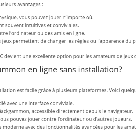
sieurs avantages :
hysique, vous pouvez jouer n’importe où.
nt souvent intuitives et conviviales.
tre l’ordinateur ou des amis en ligne.
s jeux permettent de changer les règles ou l’apparence du p
 devient une excellente option pour les amateurs de jeux d
mon en ligne sans installation?
allation est facile grâce à plusieurs plateformes. Voici quel
ié avec une interface conviviale.
 Backgammon, accessible directement depuis le navigateur.
vous pouvez jouer contre l’ordinateur ou d’autres joueurs.
 moderne avec des fonctionnalités avancées pour les amat