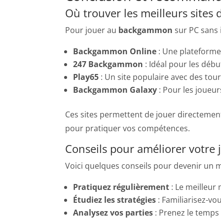
Où trouver les meilleurs site
Pour jouer au
backgammon
sur PC sans i
Backgammon Online
: Une plateforme 
247 Backgammon
: Idéal pour les débu
Play65
: Un site populaire avec des tour
Backgammon Galaxy
: Pour les joueur
Ces sites permettent de jouer directement
pour pratiquer vos compétences.
Conseils pour améliorer votre 
Voici quelques conseils pour devenir un 
Pratiquez régulièrement
: Le meilleur
Étudiez les stratégies
: Familiarisez-vou
Analysez vos parties
: Prenez le temps