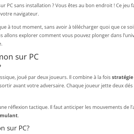
ur PC sans installation ? Vous êtes au bon endroit ! Ce jeu f
votre navigateur.
ique à tout moment, sans avoir à télécharger quoi que ce so
nous allons explorer comment vous pouvez plonger dans l’un
e.
mon sur PC
?
ssique, joué par deux joueurs. Il combine à la fois
stratégie
s sortir avant votre adversaire. Chaque joueur jette deux dé
une réflexion tactique. Il faut anticiper les mouvements de l
imulant
.
n sur PC?