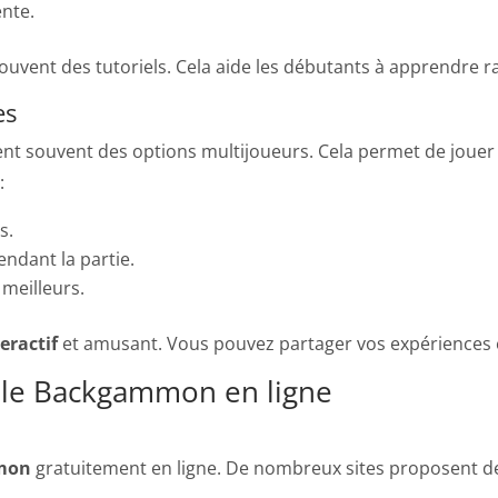
ente.
souvent des tutoriels. Cela aide les débutants à apprendre r
es
nt souvent des options multijoueurs. Cela permet de joue
:
s.
endant la partie.
 meilleurs.
eractif
et amusant. Vous pouvez partager vos expériences e
 le Backgammon en ligne
mon
gratuitement en ligne. De nombreux sites proposent des