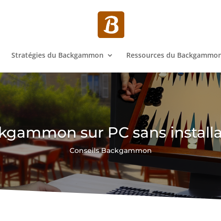
Stratégies du Backgammon
Ressources du Backgammo
kgammon sur PC sans installa
Conseils Backgammon