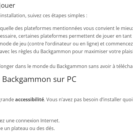
jouer
stallation, suivez ces étapes simples :
aquelle des plateformes mentionnées vous convient le mieu
cessaire, certaines plateformes permettent de jouer en tant 
 mode de jeu (contre l’ordinateur ou en ligne) et commencez
 avec les règles du Backgammon pour maximiser votre plaisi
 plonger dans le monde du Backgammon sans avoir à téléchar
au Backgammon sur PC
 grande
accessibilité
. Vous n’avez pas besoin d’installer quoi 
vez une connexion Internet.
e un plateau ou des dés.