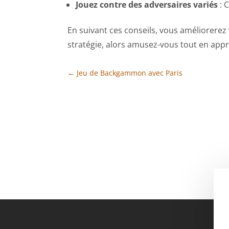
Jouez contre des adversaires variés
: C
En suivant ces conseils, vous améliorere
stratégie, alors amusez-vous tout en app
←
Jeu de Backgammon avec Paris