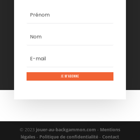
JE M'ABONNE
© 2023
jouer-au-backgammon.com
-
Mentions
légales
-
Politique de confidentialité
-
Contact