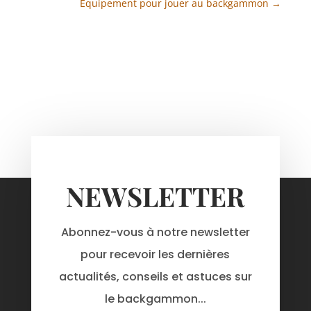
Équipement pour jouer au backgammon
→
NEWSLETTER
Abonnez-vous à notre newsletter
pour recevoir les dernières
actualités, conseils et astuces sur
le backgammon...