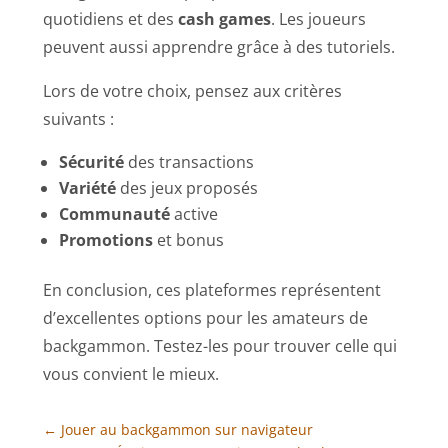
quotidiens et des
cash games
. Les joueurs
peuvent aussi apprendre grâce à des tutoriels.
Lors de votre choix, pensez aux critères
suivants :
Sécurité
des transactions
Variété
des jeux proposés
Communauté
active
Promotions
et bonus
En conclusion, ces plateformes représentent
d’excellentes options pour les amateurs de
backgammon. Testez-les pour trouver celle qui
vous convient le mieux.
←
Jouer au backgammon sur navigateur