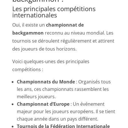
Les principales compétitions
internationales
Oui, il existe un
championnat de
backgammon
reconnu au niveau mondial. Les
tournois se déroulent régulièrement et attirent
des joueurs de tous horizons.
Voici quelques-unes des principales
compétitions :
Championnats du Monde
: Organisés tous
les ans, ces championnats rassemblent les
meilleurs joueurs.
Championnat d’Europe
: Un événement
majeur pour les joueurs européens. Il se tient
chaque année dans un pays différent.
Tournois de la Fédération Internationale