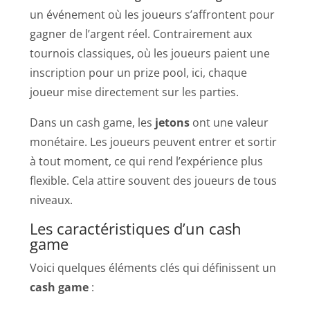
un événement où les joueurs s’affrontent pour
gagner de l’argent réel. Contrairement aux
tournois classiques, où les joueurs paient une
inscription pour un prize pool, ici, chaque
joueur mise directement sur les parties.
Dans un cash game, les
jetons
ont une valeur
monétaire. Les joueurs peuvent entrer et sortir
à tout moment, ce qui rend l’expérience plus
flexible. Cela attire souvent des joueurs de tous
niveaux.
Les caractéristiques d’un cash
game
Voici quelques éléments clés qui définissent un
cash game
: