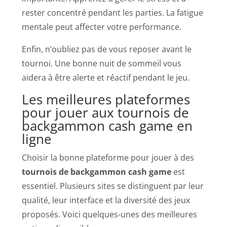
rester concentré pendant les parties. La fatigue
mentale peut affecter votre performance.
Enfin, n’oubliez pas de vous reposer avant le
tournoi. Une bonne nuit de sommeil vous
aidera à être alerte et réactif pendant le jeu.
Les meilleures plateformes
pour jouer aux tournois de
backgammon cash game en
ligne
Choisir la bonne plateforme pour jouer à des
tournois de backgammon cash game
est
essentiel. Plusieurs sites se distinguent par leur
qualité, leur interface et la diversité des jeux
proposés. Voici quelques-unes des meilleures