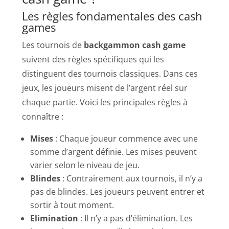
Les règles fondamentales des cash
games
Les tournois de
backgammon cash game
suivent des règles spécifiques qui les
distinguent des tournois classiques. Dans ces
jeux, les joueurs misent de l’argent réel sur
chaque partie. Voici les principales règles à
connaître :
Mises
: Chaque joueur commence avec une
somme d’argent définie. Les mises peuvent
varier selon le niveau de jeu.
Blindes
: Contrairement aux tournois, il n’y a
pas de blindes. Les joueurs peuvent entrer et
sortir à tout moment.
Elimination
: Il n’y a pas d’élimination. Les