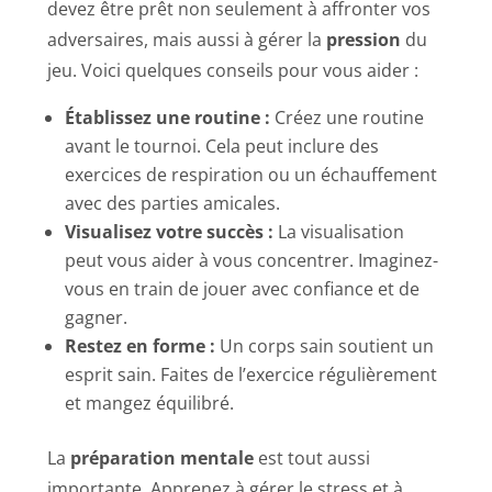
devez être prêt non seulement à affronter vos
adversaires, mais aussi à gérer la
pression
du
jeu. Voici quelques conseils pour vous aider :
Établissez une routine :
Créez une routine
avant le tournoi. Cela peut inclure des
exercices de respiration ou un échauffement
avec des parties amicales.
Visualisez votre succès :
La visualisation
peut vous aider à vous concentrer. Imaginez-
vous en train de jouer avec confiance et de
gagner.
Restez en forme :
Un corps sain soutient un
esprit sain. Faites de l’exercice régulièrement
et mangez équilibré.
La
préparation mentale
est tout aussi
importante. Apprenez à gérer le stress et à