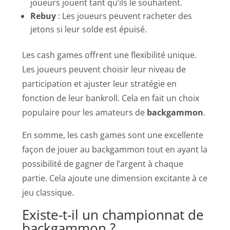
joueurs jouent tant qu’ils le souhaitent.
Rebuy
: Les joueurs peuvent racheter des
jetons si leur solde est épuisé.
Les cash games offrent une flexibilité unique.
Les joueurs peuvent choisir leur niveau de
participation et ajuster leur stratégie en
fonction de leur bankroll. Cela en fait un choix
populaire pour les amateurs de
backgammon
.
En somme, les cash games sont une excellente
façon de jouer au backgammon tout en ayant la
possibilité de gagner de l’argent à chaque
partie. Cela ajoute une dimension excitante à ce
jeu classique.
Existe-t-il un championnat de
backgammon ?