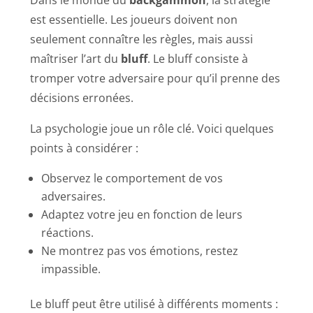
est essentielle. Les joueurs doivent non
seulement connaître les règles, mais aussi
maîtriser l’art du
bluff
. Le bluff consiste à
tromper votre adversaire pour qu’il prenne des
décisions erronées.
La psychologie joue un rôle clé. Voici quelques
points à considérer :
Observez le comportement de vos
adversaires.
Adaptez votre jeu en fonction de leurs
réactions.
Ne montrez pas vos émotions, restez
impassible.
Le bluff peut être utilisé à différents moments :