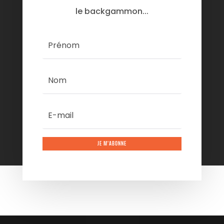
le backgammon...
JE M'ABONNE