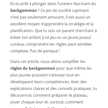
Es-tu prêt à plonger dans l’univers fascinant du
backgammon
? Ce jeu de société captivant
n’est pas seulement amusant, il est aussi un
excellent moyen d’apprendre la stratégie et la
planification. Que tu sois un parent cherchant à
initier ton enfant à ce jeu ou un jeune joueur
curieux, comprendre les règles peut sembler
complexe. Pas de panique !
Dans cet article, nous allons simplifier les
règles du backgammon
pour que même les
plus jeunes puissent s’amuser tout en
développant leurs compétences. Avec des
explications claires et des conseils pratiques, tu
découvriras comment préparer le plateau,
jouer chaque tour et, surtout, comment