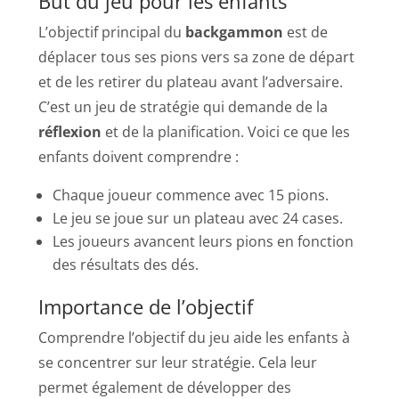
But du jeu pour les enfants
L’objectif principal du
backgammon
est de
déplacer tous ses pions vers sa zone de départ
et de les retirer du plateau avant l’adversaire.
C’est un jeu de stratégie qui demande de la
réflexion
et de la planification. Voici ce que les
enfants doivent comprendre :
Chaque joueur commence avec 15 pions.
Le jeu se joue sur un plateau avec 24 cases.
Les joueurs avancent leurs pions en fonction
des résultats des dés.
Importance de l’objectif
Comprendre l’objectif du jeu aide les enfants à
se concentrer sur leur stratégie. Cela leur
permet également de développer des