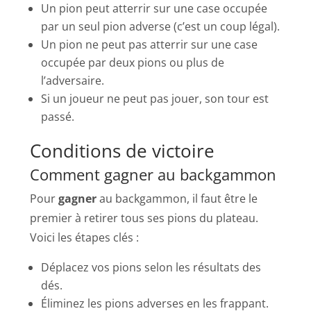
Un pion peut atterrir sur une case occupée
par un seul pion adverse (c’est un coup légal).
Un pion ne peut pas atterrir sur une case
occupée par deux pions ou plus de
l’adversaire.
Si un joueur ne peut pas jouer, son tour est
passé.
Conditions de victoire
Comment gagner au backgammon
Pour
gagner
au backgammon, il faut être le
premier à retirer tous ses pions du plateau.
Voici les étapes clés :
Déplacez vos pions selon les résultats des
dés.
Éliminez les pions adverses en les frappant.