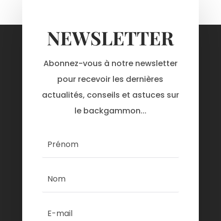
NEWSLETTER
Abonnez-vous à notre newsletter
pour recevoir les dernières
actualités, conseils et astuces sur
le backgammon...