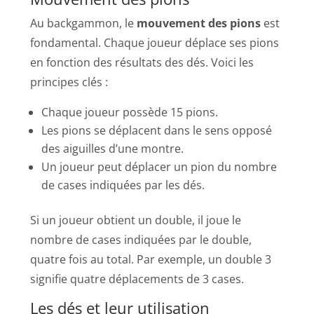
Au backgammon, le
mouvement des pions
est
fondamental. Chaque joueur déplace ses pions
en fonction des résultats des dés. Voici les
principes clés :
Chaque joueur possède 15 pions.
Les pions se déplacent dans le sens opposé
des aiguilles d’une montre.
Un joueur peut déplacer un pion du nombre
de cases indiquées par les dés.
Si un joueur obtient un double, il joue le
nombre de cases indiquées par le double,
quatre fois au total. Par exemple, un double 3
signifie quatre déplacements de 3 cases.
Les dés et leur utilisation