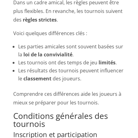
Dans un cadre amical, les règles peuvent être
plus flexibles. En revanche, les tournois suivent
des
règles strictes
.
Voici quelques différences clés :
Les parties amicales sont souvent basées sur
la
loi de la convivialité
.
Les tournois ont des temps de jeu
limités
.
Les résultats des tournois peuvent influencer
le
classement
des joueurs.
Comprendre ces différences aide les joueurs à
mieux se préparer pour les tournois.
Conditions générales des
tournois
Inscription et participation