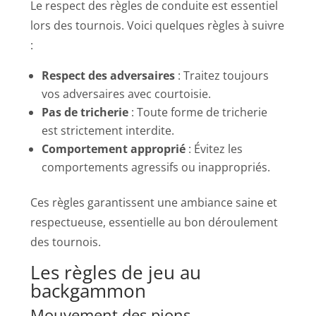
Le respect des règles de conduite est essentiel
lors des tournois. Voici quelques règles à suivre
:
Respect des adversaires
: Traitez toujours
vos adversaires avec courtoisie.
Pas de tricherie
: Toute forme de tricherie
est strictement interdite.
Comportement approprié
: Évitez les
comportements agressifs ou inappropriés.
Ces règles garantissent une ambiance saine et
respectueuse, essentielle au bon déroulement
des tournois.
Les règles de jeu au
backgammon
Mouvement des pions