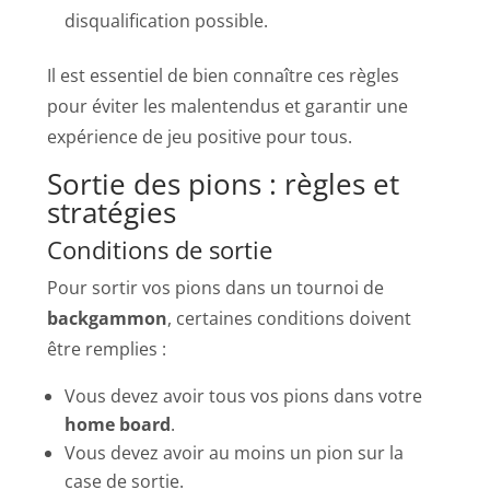
disqualification possible.
Il est essentiel de bien connaître ces règles
pour éviter les malentendus et garantir une
expérience de jeu positive pour tous.
Sortie des pions : règles et
stratégies
Conditions de sortie
Pour sortir vos pions dans un tournoi de
backgammon
, certaines conditions doivent
être remplies :
Vous devez avoir tous vos pions dans votre
home board
.
Vous devez avoir au moins un pion sur la
case de sortie.