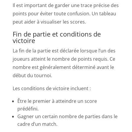
Il est important de garder une trace précise des
points pour éviter toute confusion. Un tableau
peut aider à visualiser les scores.
Fin de partie et conditions de
victoire
La fin de la partie est déclarée lorsque l’un des
joueurs atteint le nombre de points requis. Ce
nombre est généralement déterminé avant le
début du tournoi.
Les conditions de victoire incluent :
Être le premier à atteindre un score
prédéfini.
Gagner un certain nombre de parties dans le
cadre d’un match.