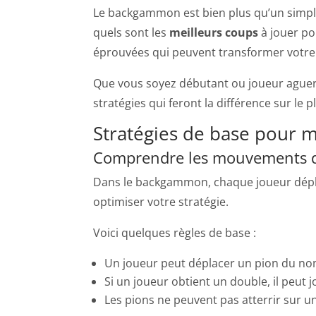
Le backgammon est bien plus qu’un simple j
quels sont les
meilleurs coups
à jouer po
éprouvées qui peuvent transformer votre
Que vous soyez débutant ou joueur aguerr
stratégies qui feront la différence sur l
Stratégies de base pour 
Comprendre les mouvements d
Dans le backgammon, chaque joueur dép
optimiser votre stratégie.
Voici quelques règles de base :
Un joueur peut déplacer un pion du nom
Si un joueur obtient un double, il peut 
Les pions ne peuvent pas atterrir sur 