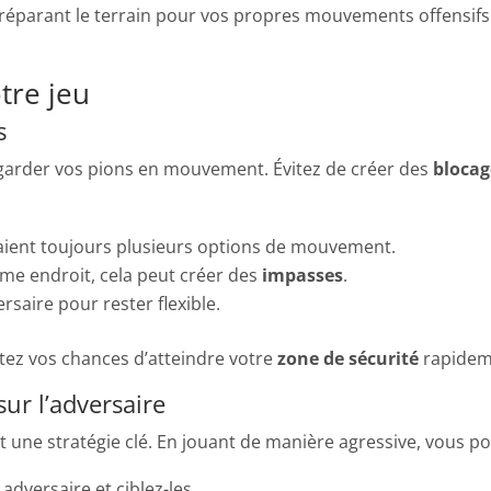
 préparant le terrain pour vos propres mouvements offensi
tre jeu
s
de garder vos pions en mouvement. Évitez de créer des
blocag
 aient toujours plusieurs options de mouvement.
me endroit, cela peut créer des
impasses
.
saire pour rester flexible.
tez vos chances d’atteindre votre
zone de sécurité
rapidem
ur l’adversaire
st une stratégie clé. En jouant de manière agressive, vous p
 adversaire et ciblez-les.