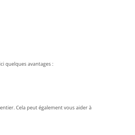
ici quelques avantages :
ntier. Cela peut également vous aider à