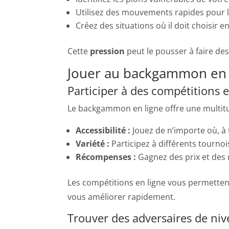
Utilisez des mouvements rapides pour le
Créez des situations où il doit choisir 
Cette
pression
peut le pousser à faire des
Jouer au backgammon en li
Participer à des compétitions e
Le backgammon en ligne offre une multit
Accessibilité :
Jouez de n’importe où, à
Variété :
Participez à différents tournois
Récompenses :
Gagnez des prix et des
Les compétitions en ligne vous permetten
vous améliorer rapidement.
Trouver des adversaires de niv