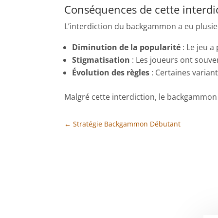
Conséquences de cette interdic
L’interdiction du backgammon a eu plusieu
Diminution de la popularité
: Le jeu a
Stigmatisation
: Les joueurs ont souv
Évolution des règles
: Certaines varian
Malgré cette interdiction, le backgammon
←
Stratégie Backgammon Débutant