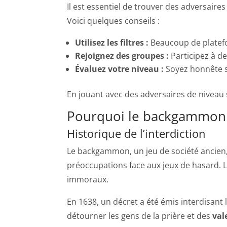
Il est essentiel de trouver des adversaires
Voici quelques conseils :
Utilisez les filtres :
Beaucoup de platefor
Rejoignez des groupes :
Participez à d
Évaluez votre niveau :
Soyez honnête s
En jouant avec des adversaires de niveau
Pourquoi le backgammon a-t
Historique de l’interdiction
Le backgammon, un jeu de société ancien,
préoccupations face aux jeux de hasard. L
immoraux.
En 1638, un décret a été émis interdisant 
détourner les gens de la prière et des
val