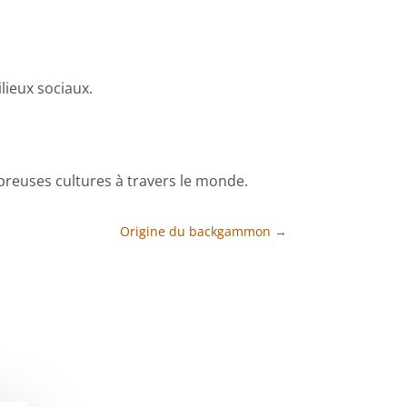
lieux sociaux.
breuses cultures à travers le monde.
Origine du backgammon
→