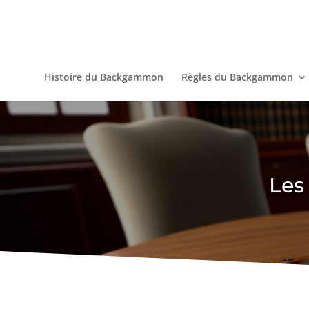
Histoire du Backgammon
Règles du Backgammon
Les