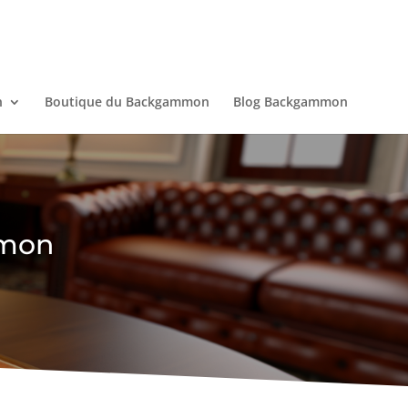
n
Boutique du Backgammon
Blog Backgammon
mmon