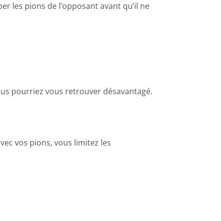
er les pions de l’opposant avant qu’il ne
, vous pourriez vous retrouver désavantagé.
ec vos pions, vous limitez les