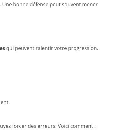
fs. Une bonne défense peut souvent mener
es
qui peuvent ralentir votre progression.
ent.
ouvez forcer des erreurs. Voici comment :