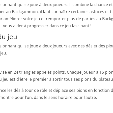
ionnant qui se joue à deux joueurs. Il combine la chance et la
er au Backgammon, il faut connaître certaines astuces et te
ur améliorer votre jeu et remporter plus de parties au B
t vous aider à progresser dans ce jeu fascinant !
du jeu
ionnant qui se joue à deux joueurs avec des dés et des pi
jeu.
sé en 24 triangles appelés points. Chaque joueur a 15 pions 
u jeu est d’être le premier à sortir tous ses pions du plateau
nce les dés à tour de rôle et déplace ses pions en fonction 
 montre pour l’un, dans le sens horaire pour l’autre.