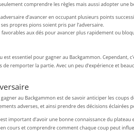
seulement comprendre les règles mais aussi adopter une bo
adversaire d’avancer en occupant plusieurs points successi
 ses propres pions soient pris par l’adversaire.
tats favorables aux dés pour avancer plus rapidement ou bloq
jeu est essentiel pour gagner au Backgammon. Cependant, c’
s de remporter la partie. Avec un peu d’expérience et beau
dversaire
 gagner au Backgammon est de savoir anticiper les coups de l
ements adverses, et ainsi prendre des décisions éclairées p
il est important d’avoir une bonne connaissance du plateau et
n en cours et comprendre comment chaque coup peut influen