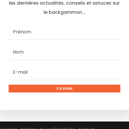
les dernières actualités, conseils et astuces sur
le backgammon...
JE M'ABONNE