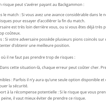
 un risque peut s’avérer payant au Backgammon :
 le match : Si vous avez une avance considérable dans le
isques pour essayer d’accélérer la fin du match.
saire est très loin derrière vous, ou si vous êtes déjà très 
rop coûteux.
s : Si votre adversaire possède plusieurs pions coincés sur 
enter d’obtenir une meilleure position.
ù il ne faut pas prendre trop de risques :
Dans cette situation-là, chaque erreur peut coûter cher. Pr
bles : Parfois il n’y aura qu’une seule option disponible et
ouer la sécurité.
ort à la récompense potentielle : Si le risque que vous pren
peine, il vaut mieux éviter de prendre ce risque.