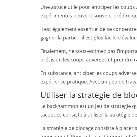
Une astuce utile pour anticiper les coups
expérimentés peuvent souvent prédire quel
Il est également essentiel de se concentrer 
gagner la partie – il est plus facile d’éva
Finalement, ne sous-estimez pas l’importa
précision les coups adverses et prendre r
En substance, anticiper les coups advers
expérience pratique. Avec un peu de trava
Utiliser la stratégie de bl
Le backgammon est un jeu de stratégie qui
tactiques consiste à utiliser la stratégie
La stratégie de blocage consiste à placer s
mouvement. Pour cela, il est important d’