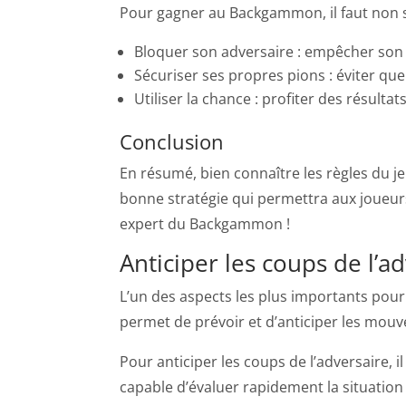
Pour gagner au Backgammon, il faut non 
Bloquer son adversaire : empêcher son 
Sécuriser ses propres pions : éviter que
Utiliser la chance : profiter des résul
Conclusion
En résumé, bien connaître les règles du 
bonne stratégie qui permettra aux joueur
expert du Backgammon !
Anticiper les coups de l’a
L’un des aspects les plus importants pour
permet de prévoir et d’anticiper les mouv
Pour anticiper les coups de l’adversaire, 
capable d’évaluer rapidement la situatio