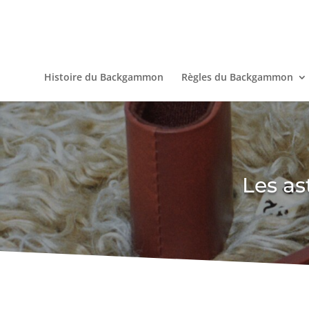
Histoire du Backgammon
Règles du Backgammon
Les a