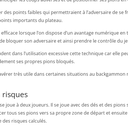
ser des points faibles qui permettraient à l’adversaire de se f
 points importants du plateau.
 efficace lorsque l’on dispose d’un avantage numérique en t
le de bloquer son adversaire et ainsi prendre le contrôle du je
dent dans l’utilisation excessive cette technique car elle pe
idement ses propres pions bloqués.
’avérer très utile dans certaines situations au backgammon
 risques
 joue à deux joueurs. Il se joue avec des dés et des pions s
cer tous ses pions vers sa propre zone de départ et ensuite 
e des risques calculés.