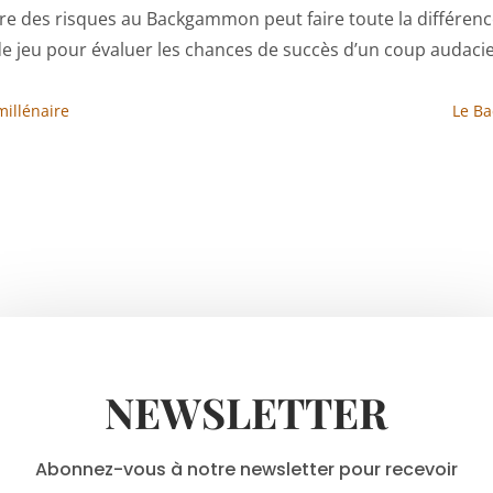
 des risques au Backgammon peut faire toute la différence e
e jeu pour évaluer les chances de succès d’un coup audacie
millénaire
Le Ba
NEWSLETTER
Abonnez-vous à notre newsletter pour recevoir