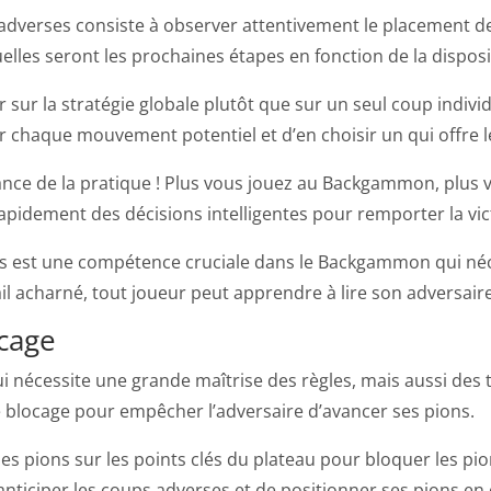
 adverses consiste à observer attentivement le placement de
les seront les prochaines étapes en fonction de la disposit
sur la stratégie globale plutôt que sur un seul coup individuel
luer chaque mouvement potentiel et d’en choisir un qui offre 
nce de la pratique ! Plus vous jouez au Backgammon, plus v
apidement des décisions intelligentes pour remporter la vic
es est une compétence cruciale dans le Backgammon qui néce
il acharné, tout joueur peut apprendre à lire son adversair
ocage
 nécessite une grande maîtrise des règles, mais aussi des 
 de blocage pour empêcher l’adversaire d’avancer ses pions.
es pions sur les points clés du plateau pour bloquer les pion
anticiper les coups adverses et de positionner ses pions e