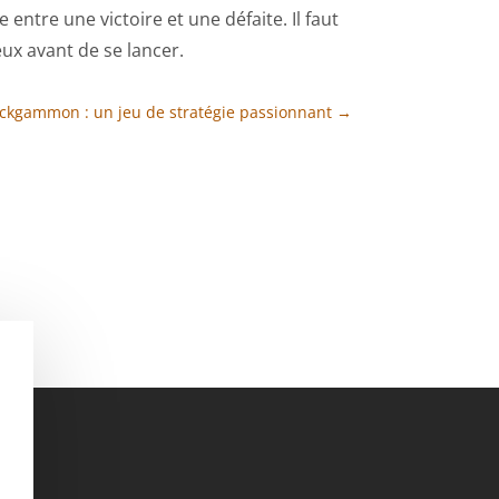
ntre une victoire et une défaite. Il faut
ux avant de se lancer.
ckgammon : un jeu de stratégie passionnant
→