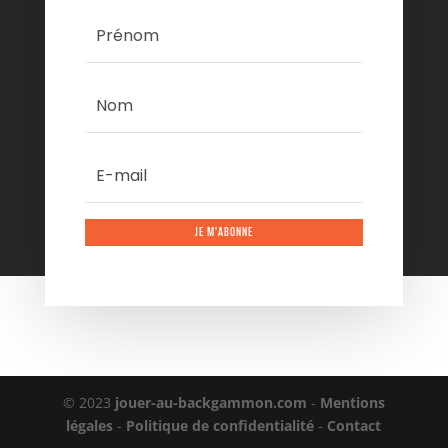
JE M'ABONNE
© 2023
jouer-au-backgammon.com
-
Mentions
légales
-
Politique de confidentialité
-
Contact