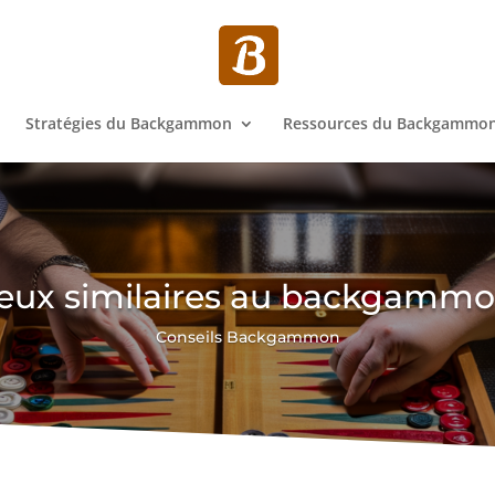
Stratégies du Backgammon
Ressources du Backgammo
eux similaires au backgamm
Conseils Backgammon