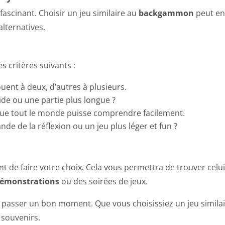
fascinant. Choisir un jeu similaire au
backgammon
peut enr
alternatives.
s critères suivants :
ouent à deux, d’autres à plusieurs.
ide ou une partie plus longue ?
ue tout le monde puisse comprendre facilement.
de de la réflexion ou un jeu plus léger et fun ?
nt de faire votre choix. Cela vous permettra de trouver celu
émonstrations
ou des soirées de jeux.
e passer un bon moment. Que vous choisissiez un jeu simila
s souvenirs.