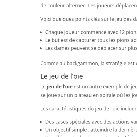
de couleur alternée. Les joueurs déplacen
Voici quelques points clés sur le jeu des 
Chaque joueur commence avec 12 pion
Le but est de capturer tous les pions a
Les dames peuvent se déplacer sur plus
Comme au backgammon, la stratégie est ess
Le jeu de l’oie
Le
jeu de l’oie
est un autre exemple de jeu 
se joue sur un plateau en spirale où les j
Les caractéristiques du jeu de l’oie incluen
Des cases spéciales avec des actions va
Un objectif simple : atteindre la dernièr