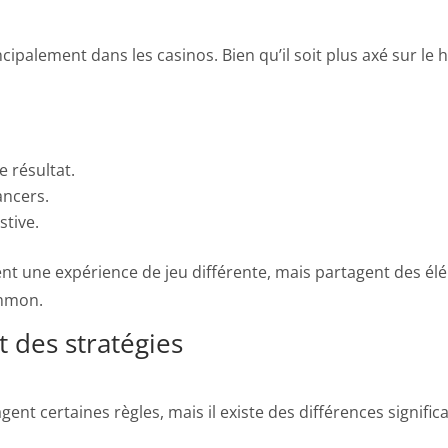
ncipalement dans les casinos. Bien qu’il soit plus axé sur l
 résultat.
ancers.
tive.
ent une expérience de jeu différente, mais partagent des él
ammon.
 des stratégies
gent certaines règles, mais il existe des différences signific