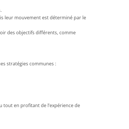
.
mais leur mouvement est déterminé par le
oir des objectifs différents, comme
ques stratégies communes :
 tout en profitant de l’expérience de