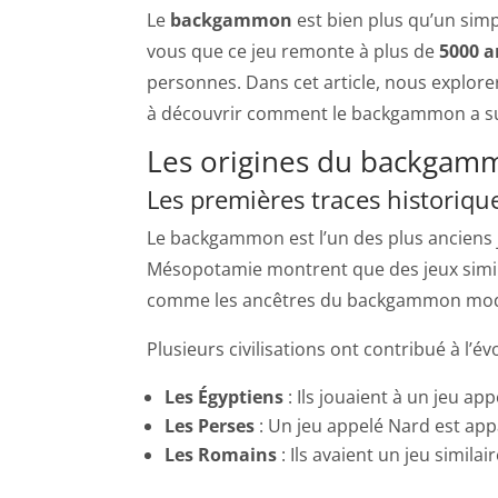
Le
backgammon
est bien plus qu’un simple
vous que ce jeu remonte à plus de
5000 a
personnes. Dans cet article, nous explor
à découvrir comment le backgammon a su 
Les origines du backgam
Les premières traces historiqu
Le backgammon est l’un des plus anciens 
Mésopotamie montrent que des jeux similai
comme les ancêtres du backgammon mo
Plusieurs civilisations ont contribué à l’
Les Égyptiens
: Ils jouaient à un jeu a
Les Perses
: Un jeu appelé Nard est ap
Les Romains
: Ils avaient un jeu simil