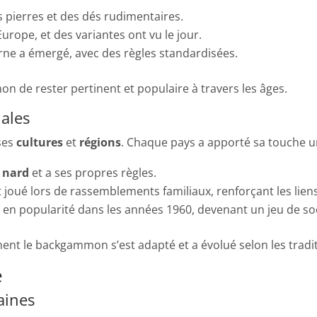
s pierres et des dés rudimentaires.
urope, et des variantes ont vu le jour.
e a émergé, avec des règles standardisées.
 de rester pertinent et populaire à travers les âges.
nales
ses
cultures
et
régions
. Chaque pays a apporté sa touche u
e
nard
et a ses propres règles.
joué lors de rassemblements familiaux, renforçant les liens
en popularité dans les années 1960, devenant un jeu de soc
nt le backgammon s’est adapté et a évolué selon les tradit
e
aines