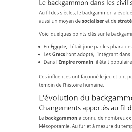
Le backgammon dans les civili
Au fil des siècles, le backgammon a évolué
aussi un moyen de
socialiser
et de
straté
Voici quelques points clés sur le backgamm
En
Égypte
, il était joué par les pharaons
Les
Grecs
l’ont adopté, l’intégrant dans 
Dans l’
Empire romain
, il était populair
Ces influences ont façonné le jeu et ont 
témoin de l’histoire humaine.
L’évolution du backgammo
Changements apportés au fil de
Le
backgammon
a connu de nombreux
c
Mésopotamie. Au fur et à mesure du temps, 