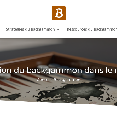
Stratégies du Backgammon
Ressources du Backgammo
tion du backgammon dans le
Conseils Backgammon