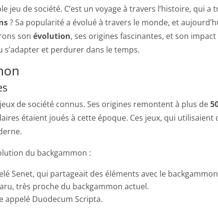
 jeu de société. C’est un voyage à travers l’histoire, qui a tr
ns
? Sa popularité a évolué à travers le monde, et aujourd’hui
erons son
évolution
, ses origines fascinantes, et son impac
s’adapter et perdurer dans le temps.
mon
es
jeux de société connus. Ses origines remontent à plus de
5
res étaient joués à cette époque. Ces jeux, qui utilisaient 
derne.
évolution du backgammon :
ppelé Senet, qui partageait des éléments avec le backgammon
paru, très proche du backgammon actuel.
aire appelé Duodecum Scripta.