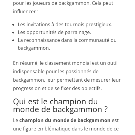
pour les joueurs de backgammon. Cela peut
influencer :
Les invitations à des tournois prestigieux.
Les opportunités de parrainage.
La reconnaissance dans la communauté du
backgammon.
En résumé, le classement mondial est un outil
indispensable pour les passionnés de
backgammon, leur permettant de mesurer leur
progression et de se fixer des objectifs.
Qui est le champion du
monde de backgammon ?
Le
champion du monde de backgammon
est
une figure emblématique dans le monde de ce