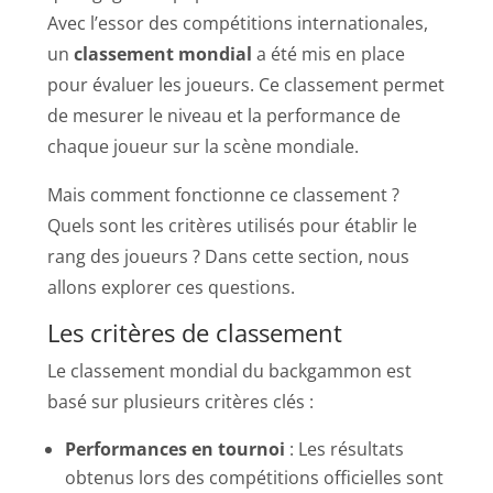
Avec l’essor des compétitions internationales,
un
classement mondial
a été mis en place
pour évaluer les joueurs. Ce classement permet
de mesurer le niveau et la performance de
chaque joueur sur la scène mondiale.
Mais comment fonctionne ce classement ?
Quels sont les critères utilisés pour établir le
rang des joueurs ? Dans cette section, nous
allons explorer ces questions.
Les critères de classement
Le classement mondial du backgammon est
basé sur plusieurs critères clés :
Performances en tournoi
: Les résultats
obtenus lors des compétitions officielles sont