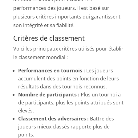
performances des joueurs. Il est basé sur
plusieurs critères importants qui garantissent
son intégrité et sa fiabilité.
Critères de classement
Voici les principaux critères utilisés pour établir
le classement mondial :
Performances en tournois :
Les joueurs
accumulent des points en fonction de leurs
résultats dans des tournois reconnus.
Nombre de participants :
Plus un tournoi a
de participants, plus les points attribués sont
élevés.
Classement des adversaires :
Battre des
joueurs mieux classés rapporte plus de
points.