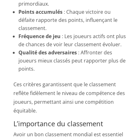
primordiaux.
Points accumulés
: Chaque victoire ou
défaite rapporte des points, influençant le
classement.
Fréquence de jeu
: Les joueurs actifs ont plus
de chances de voir leur classement évoluer.
Qualité des adversaires
: Affronter des
joueurs mieux classés peut rapporter plus de
points.
Ces critères garantissent que le classement
reflète fidèlement le niveau de compétence des
joueurs, permettant ainsi une compétition
équitable.
L’importance du classement
Avoir un bon classement mondial est essentiel