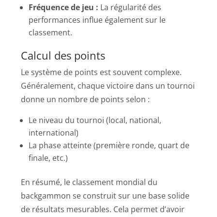
Fréquence de jeu :
La régularité des
performances influe également sur le
classement.
Calcul des points
Le système de points est souvent complexe.
Généralement, chaque victoire dans un tournoi
donne un nombre de points selon :
Le niveau du tournoi (local, national,
international)
La phase atteinte (première ronde, quart de
finale, etc.)
En résumé, le classement mondial du
backgammon se construit sur une base solide
de résultats mesurables. Cela permet d’avoir