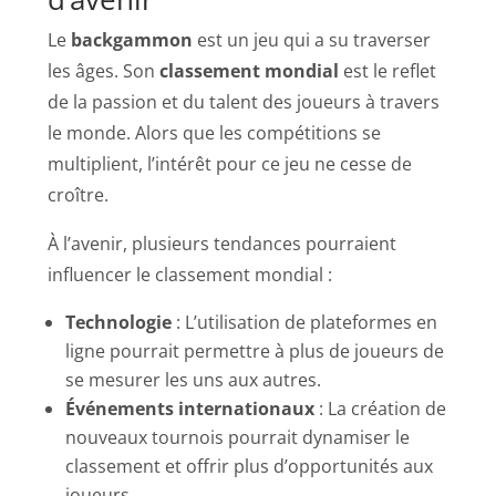
Le
backgammon
est un jeu qui a su traverser
les âges. Son
classement mondial
est le reflet
de la passion et du talent des joueurs à travers
le monde. Alors que les compétitions se
multiplient, l’intérêt pour ce jeu ne cesse de
croître.
À l’avenir, plusieurs tendances pourraient
influencer le classement mondial :
Technologie
: L’utilisation de plateformes en
ligne pourrait permettre à plus de joueurs de
se mesurer les uns aux autres.
Événements internationaux
: La création de
nouveaux tournois pourrait dynamiser le
classement et offrir plus d’opportunités aux
joueurs.