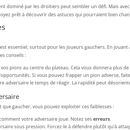
ent dominé par les droitiers peut sembler un défi. Mais av
Soyez prêt à découvrir des astuces qui pourraient bien cha
es
e est essentiel, surtout pour les joueurs gauchers. En jouant 
s conseils :
 vos pions au centre du plateau. Cela vous donnera plus de 
’opportunités. Si vous pouvez frapper un pion adverse, faite
tre adversaire le temps de réagir. La rapidité peut désorient
ersaire
t que gaucher, vous pouvez exploiter ces faiblesses :
comment votre adversaire joue. Notez ses
erreurs
.
rsaire sous pression. Forcez-le à défendre plutôt qu’à attaq