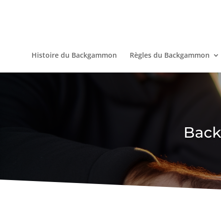
Histoire du Backgammon
Règles du Backgammon
Back