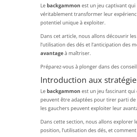
Le
backgammon
est un jeu captivant qui
véritablement transformer leur expérience 
potentiel unique à exploiter.
Dans cet article, nous allons découvrir le
l’utilisation des dés et l’anticipation d
avantage
à maîtriser.
Préparez-vous à plonger dans des conseils
Introduction aux stratég
Le
backgammon
est un jeu fascinant qui
peuvent être adaptées pour tirer parti de l
les gauchers peuvent exploiter leur avant
Dans cette section, nous allons explorer 
position, l’utilisation des dés, et commen