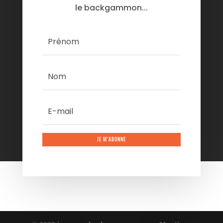
le backgammon...
JE M'ABONNE