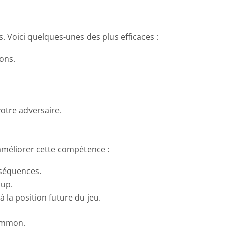
. Voici quelques-unes des plus efficaces :
ions.
otre adversaire.
 améliorer cette compétence :
nséquences.
oup.
la position future du jeu.
gammon.