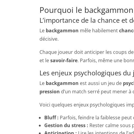
Pourquoi le backgammon es
L’importance de la chance et de
Le
backgammon
mêle habilement
chanc
décisive.
Chaque joueur doit anticiper les coups de 
et le
savoir-faire
. Parfois, même une bonn
Les enjeux psychologiques du 
Le
backgammon
est aussi un jeu de
psyc
pression
d’un match serré peut mener à d
Voici quelques enjeux psychologiques imp
Bluff :
Parfois, feindre la faiblesse peut
Gestion du stress :
Rester calme sous pr
Anticipation :
Lire les intentions de l’ad