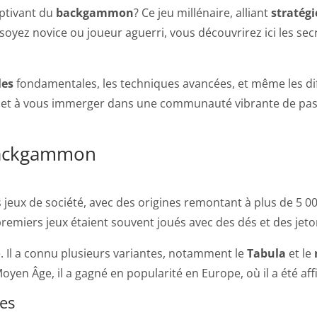
aptivant du
backgammon
? Ce jeu millénaire, alliant
stratégi
yez novice ou joueur aguerri, vous découvrirez ici les secre
les
fondamentales, les techniques avancées, et même les di
s et à vous immerger dans une communauté vibrante de pa
 backgammon
s jeux de société, avec des origines remontant à plus de 5 
remiers jeux étaient souvent joués avec des dés et des jeton
é. Il a connu plusieurs variantes, notamment le
Tabula
et le
 Âge, il a gagné en popularité en Europe, où il a été affi
ges