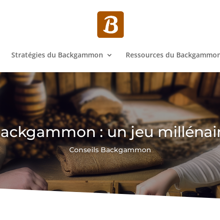
Stratégies du Backgammon
Ressources du Backgammo
ackgammon : un jeu millénai
Conseils Backgammon