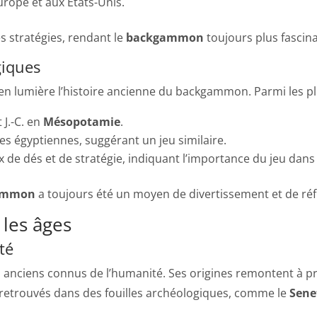
urope et aux États-Unis.
s stratégies, rendant le
backgammon
toujours plus fascina
giques
n lumière l’histoire ancienne du backgammon. Parmi les p
 J.-C. en
Mésopotamie
.
s égyptiennes, suggérant un jeu similaire.
de dés et de stratégie, indiquant l’importance du jeu dans 
ammon
a toujours été un moyen de divertissement et de réfl
les âges
té
us anciens connus de l’humanité. Ses origines remontent à pr
 retrouvés dans des fouilles archéologiques, comme le
Sene