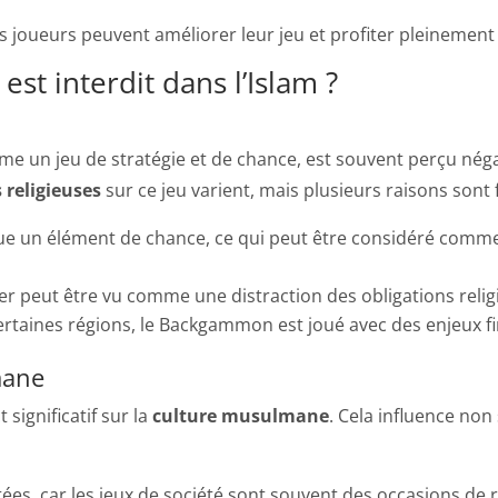
es joueurs peuvent améliorer leur jeu et profiter pleineme
t interdit dans l’Islam ?
 un jeu de stratégie et de chance, est souvent perçu néga
 religieuses
sur ce jeu varient, mais plusieurs raisons sont
 un élément de chance, ce qui peut être considéré comme 
r peut être vu comme une distraction des obligations religi
ertaines régions, le Backgammon est joué avec des enjeux fin
mane
significatif sur la
culture musulmane
. Cela influence non
tées, car les jeux de société sont souvent des occasions d