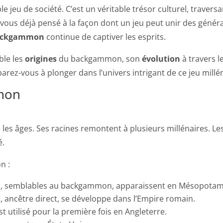
e jeu de société. C’est un véritable trésor culturel, travers
-vous déjà pensé à la façon dont un jeu peut unir des géné
ackgammon
continue de captiver les esprits.
ble les
origines
du backgammon, son
évolution
à travers l
arez-vous à plonger dans l’univers intrigant de ce jeu millén
mon
é les âges. Ses racines remontent à plusieurs millénaires. Le
é.
n :
 dés, semblables au backgammon, apparaissent en Mésopotam
la, ancêtre direct, se développe dans l’Empire romain.
utilisé pour la première fois en Angleterre.