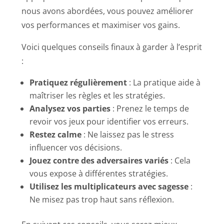
nous avons abordées, vous pouvez améliorer
vos performances et maximiser vos gains.
Voici quelques conseils finaux à garder à l’esprit
:
Pratiquez régulièrement
: La pratique aide à
maîtriser les règles et les stratégies.
Analysez vos parties
: Prenez le temps de
revoir vos jeux pour identifier vos erreurs.
Restez calme
: Ne laissez pas le stress
influencer vos décisions.
Jouez contre des adversaires variés
: Cela
vous expose à différentes stratégies.
Utilisez les multiplicateurs avec sagesse
:
Ne misez pas trop haut sans réflexion.