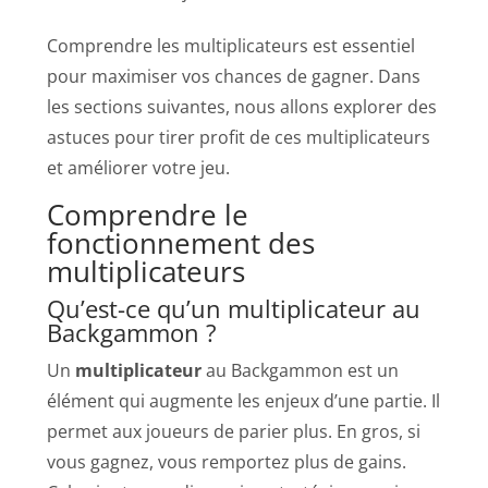
Comprendre les multiplicateurs est essentiel
pour maximiser vos chances de gagner. Dans
les sections suivantes, nous allons explorer des
astuces pour tirer profit de ces multiplicateurs
et améliorer votre jeu.
Comprendre le
fonctionnement des
multiplicateurs
Qu’est-ce qu’un multiplicateur au
Backgammon ?
Un
multiplicateur
au Backgammon est un
élément qui augmente les enjeux d’une partie. Il
permet aux joueurs de parier plus. En gros, si
vous gagnez, vous remportez plus de gains.