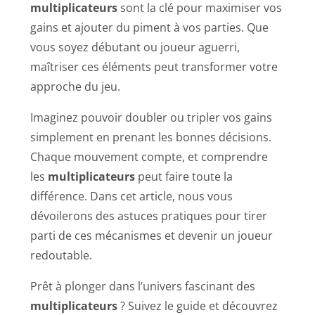
multiplicateurs
sont la clé pour maximiser vos
gains et ajouter du piment à vos parties. Que
vous soyez débutant ou joueur aguerri,
maîtriser ces éléments peut transformer votre
approche du jeu.
Imaginez pouvoir doubler ou tripler vos gains
simplement en prenant les bonnes décisions.
Chaque mouvement compte, et comprendre
les
multiplicateurs
peut faire toute la
différence. Dans cet article, nous vous
dévoilerons des astuces pratiques pour tirer
parti de ces mécanismes et devenir un joueur
redoutable.
Prêt à plonger dans l’univers fascinant des
multiplicateurs
? Suivez le guide et découvrez