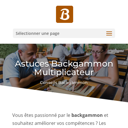
Sélectionner une page
Astuces Backgammon
Multiplicateur
Conseils Backgammon
Vous êtes passionné par le
backgammon
et
souhaitez améliorer vos compétences ? Les