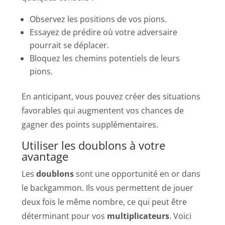
Observez les positions de vos pions.
Essayez de prédire où votre adversaire
pourrait se déplacer.
Bloquez les chemins potentiels de leurs
pions.
En anticipant, vous pouvez créer des situations
favorables qui augmentent vos chances de
gagner des points supplémentaires.
Utiliser les doublons à votre
avantage
Les
doublons
sont une opportunité en or dans
le backgammon. Ils vous permettent de jouer
deux fois le même nombre, ce qui peut être
déterminant pour vos
multiplicateurs
. Voici