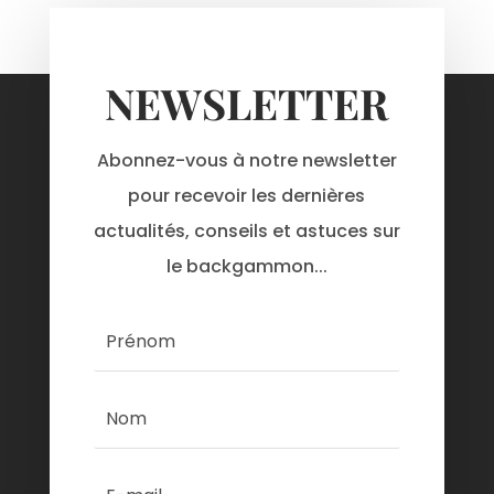
NEWSLETTER
Abonnez-vous à notre newsletter
pour recevoir les dernières
actualités, conseils et astuces sur
le backgammon...