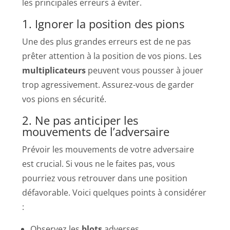
les principales erreurs à éviter.
1. Ignorer la position des pions
Une des plus grandes erreurs est de ne pas
prêter attention à la position de vos pions. Les
multiplicateurs
peuvent vous pousser à jouer
trop agressivement. Assurez-vous de garder
vos pions en sécurité.
2. Ne pas anticiper les
mouvements de l’adversaire
Prévoir les mouvements de votre adversaire
est crucial. Si vous ne le faites pas, vous
pourriez vous retrouver dans une position
défavorable. Voici quelques points à considérer
:
Observez les
blots
adverses.