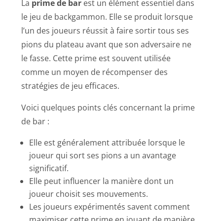
La
prime de bar
est un élément essentiel dans
le jeu de backgammon. Elle se produit lorsque
l’un des joueurs réussit à faire sortir tous ses
pions du plateau avant que son adversaire ne
le fasse. Cette prime est souvent utilisée
comme un moyen de récompenser des
stratégies de jeu efficaces.
Voici quelques points clés concernant la prime
de bar :
Elle est généralement attribuée lorsque le
joueur qui sort ses pions a un avantage
significatif.
Elle peut influencer la manière dont un
joueur choisit ses mouvements.
Les joueurs expérimentés savent comment
maximiser cette prime en jouant de manière