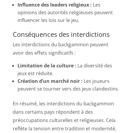
Influence des leaders religieux :
Les
opinions des autorités religieuses peuvent
influencer les lois sur le jeu.
Conséquences des interdictions
Les interdictions du backgammon peuvent
avoir des effets significatifs :
Limitation de la culture :
La diversité des
jeux est réduite.
Création d’un marché noir :
Les joueurs
peuvent se tourner vers des jeux clandestins.
En résumé, les interdictions du backgammon
dans certains pays répondent à des
préoccupations culturelles et religieuses. Cela
reflète la tension entre tradition et modernité,