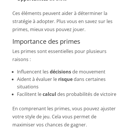
Ces éléments peuvent aider à déterminer la
stratégie à adopter. Plus vous en savez sur les
primes, mieux vous pouvez jouer.
Importance des primes
Les primes sont essentielles pour plusieurs
raisons :
Influencent les
décisions
de mouvement
Aident à évaluer le
risque
dans certaines
situations
Facilitent le
calcul
des probabilités de victoire
En comprenant les primes, vous pouvez ajuster
votre style de jeu. Cela vous permet de
maximiser vos chances de gagner.